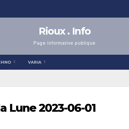
Rioux . Info
Page informative publique
CHNO
VARIA
la Lune 2023-06-01