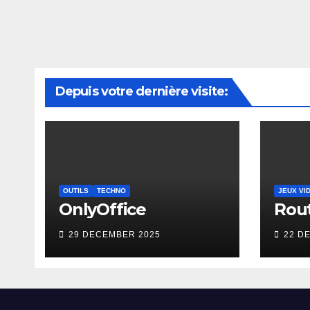
Depuis votre dernière visite:
OUTILS
TECHNO
JEUX VI
OnlyOffice
Rou
29 DECEMBER 2025
22 D