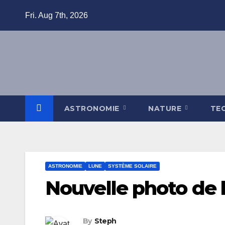
Skip
Fri. Aug 7th, 2026
to
content
ASTRONOMIE
NATURE
TE
ASTRONOMIE
LUNE
SYSTÈME SOLAIRE
Nouvelle photo de 
By
Steph