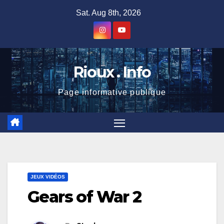
Skip
Sat. Aug 8th, 2026
to
content
Rioux . Info
Page informative publique
JEUX VIDÉOS
Gears of War 2