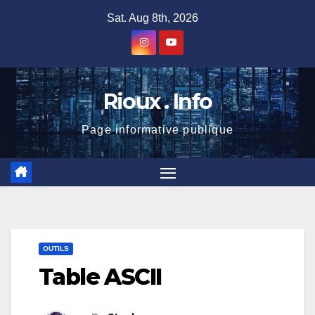
Skip
Sat. Aug 8th, 2026
to
content
Rioux . Info
Page informative publique
OUTILS
Table ASCII