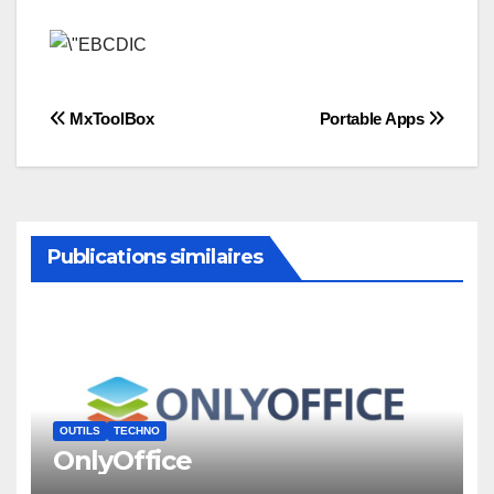
Post
MxToolBox
Portable Apps
navigation
Publications similaires
OUTILS
TECHNO
OnlyOffice